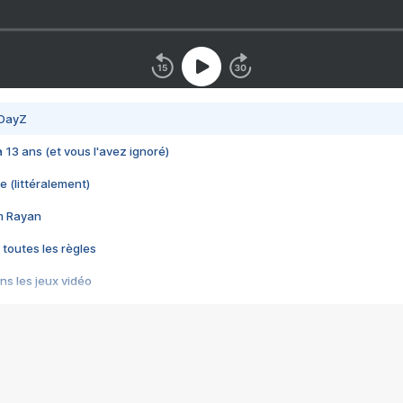
 DayZ
 a 13 ans (et vous l'avez ignoré)
e (littéralement)
im Rayan
 toutes les règles
s les jeux vidéo
us choquant de Rockstar ? - Le scandale BULLY
e plus moche de Steam
du RÊVE tourne au CAUCHEMAR