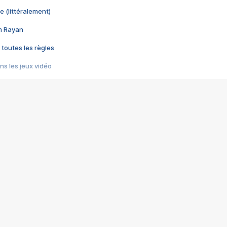
e (littéralement)
im Rayan
 toutes les règles
s les jeux vidéo
us choquant de Rockstar ? - Le scandale BULLY
e plus moche de Steam
du RÊVE tourne au CAUCHEMAR
pendant 8 heures
it… à tort
umiliés par un jeu vidéo
ire - Final Fantasy 8
ti un empire - Age of Empires