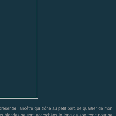
ésenter l'ancêtre qui trône au petit parc de quartier de mon
es blondes se sont accrochées le long de son tronc pour se