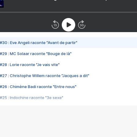
#30 : Eve Angeli raconte "Avant de partir"
#29 : MC Solaar raconte "Bouge de là"
28 : Lorie raconte "Je vais vite"
#27 : Christophe Willem raconte "Jacques a dit"
#26 : Chimène Badi raconte "Entre nous"
#25 : Indochine raconte "3e sexe"
#24 : Zaho raconte "C'est chelou"
#23 : Patrick Bruel raconte "Au café des délices"
#22 : Kyo raconte "Le chemin"