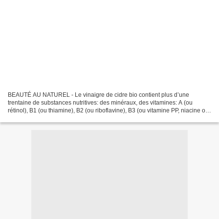
BEAUTÉ AU NATUREL - Le vinaigre de cidre bio contient plus d’une
trentaine de substances nutritives: des minéraux, des vitamines: A (ou
rétinol), B1 (ou thiamine), B2 (ou riboflavine), B3 (ou vitamine PP, niacine ou
acide nicotinique) e t C (ou acide...