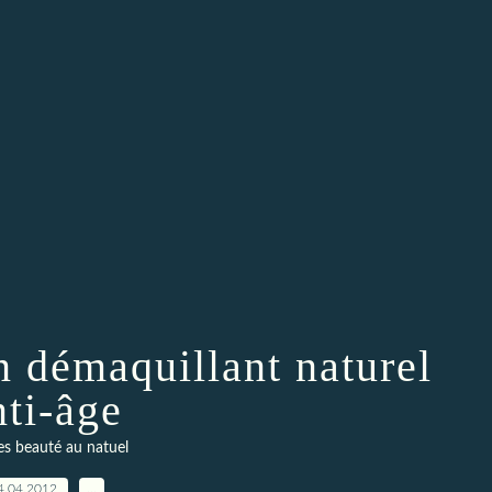
un démaquillant naturel
nti-âge
es beauté au natuel
4.04.2012
…