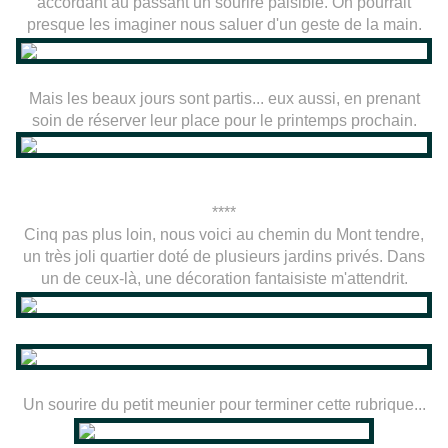
accordant au passant un sourire paisible. On pourrait
presque les imaginer nous saluer d'un geste de la main.
Mais les beaux jours sont partis... eux aussi, en prenant
soin de réserver leur place pour le printemps prochain.
****
Cinq pas plus loin, nous voici au chemin du Mont tendre,
un très joli quartier doté de plusieurs jardins privés. Dans
un de ceux-là, une décoration fantaisiste m'attendrit.
Un sourire du petit meunier pour terminer cette rubrique...