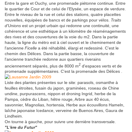
Entre la gare et Ouchy, une promenade piétonne continue. Entre
le quartier de Cour et de celui de l'Elysée, un espace de verdure.
Entre le niveau de la rue et celui des stations, quatre placettes
nouvelles, équipées de bancs et de parkings pour vélos.
Traits
d'Unions
est un projet urbain qui redonne une continuité, une
cohérence et une esthétique à un kilomètre de réaménagements
des rives et des couvertures de la voie du m2. Dans la partie
haute, la ligne du métro est à ciel ouvert et le cheminement de
l'ancienne
Ficelle
a été réhabilité, élargi et redessiné. C'est le
chemin des Délices. Dans la partie basse, la couverture de
l'ancienne tranchée redonne aux quartiers riverains
2
anciennement séparés, plus de 8000 m
d'espaces verts et de
promenade supplémentaires. C'est la promenade des Délices .
Liste des plantes présentes sur le site: parasols, osmanthe à
feuilles étroites, fusain du japon, graminées, roseau de Chine
undine, purpurascens, nippon et droning Ingrid, herbe de la
Pampa, cèdre du Liban, hêtre rouge, Arbre aux 40 écus,
savonnier, Magnolias, hortensia, Herbe aux écouvillons Hameln,
laîche japonaise Icedance, verveine de Buenos Aires, Gaura de
Lindheim.
On tourne à gauche, pour suivre une dernière transversale.
"L'ère du Futur"