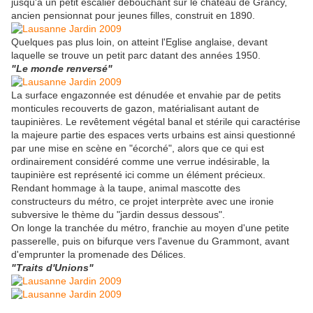
jusqu'à un petit escalier débouchant sur le château de Grancy,
ancien pensionnat pour jeunes filles, construit en 1890.
Quelques pas plus loin, on atteint l'Eglise anglaise, devant
laquelle se trouve un petit parc datant des années 1950.
"Le monde renversé"
La surface engazonnée est dénudée et envahie par de petits
monticules recouverts de gazon, matérialisant autant de
taupinières. Le revêtement végétal banal et stérile qui caractérise
la majeure partie des espaces verts urbains est ainsi questionné
par une mise en scène en "écorché", alors que ce qui est
ordinairement considéré comme une verrue indésirable, la
taupinière est représenté ici comme un élément précieux.
Rendant hommage à la taupe, animal mascotte des
constructeurs du métro, ce projet interprète avec une ironie
subversive le thème du "jardin dessus dessous".
On longe la tranchée du métro, franchie au moyen d'une petite
passerelle, puis on bifurque vers l'avenue du Grammont, avant
d'emprunter la promenade des Délices.
"Traits d'Unions"