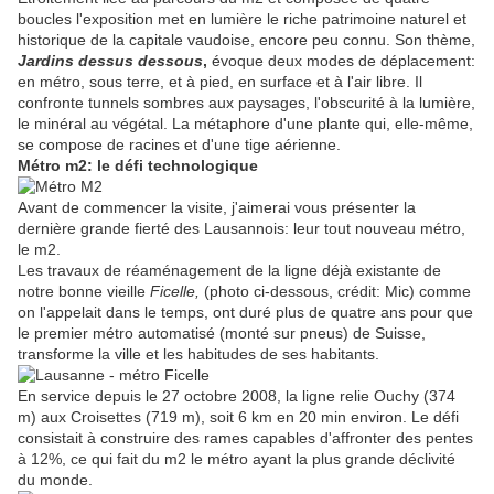
boucles l'exposition met en lumière le riche patrimoine naturel et
historique de la capitale vaudoise, encore peu connu. Son thème,
Jardins dessus dessous
,
évoque deux modes de déplacement:
en métro, sous terre, et à pied, en surface et à l'air libre. Il
confronte tunnels sombres aux paysages, l'obscurité à la lumière,
le minéral au végétal. La métaphore d'une plante qui, elle-même,
se compose de racines et d'une tige aérienne.
Métro m2: le défi technologique
Avant de commencer la visite, j'aimerai vous présenter la
dernière grande fierté des Lausannois: leur tout nouveau métro,
le m2.
Les travaux de réaménagement de la ligne déjà existante de
notre bonne vieille
Ficelle,
(photo ci-dessous, crédit: Mic) comme
on l'appelait dans le temps, ont duré plus de quatre ans pour que
le premier métro automatisé (monté sur pneus) de Suisse,
transforme la ville et les habitudes de ses habitants.
En service depuis le 27 octobre 2008, la ligne relie Ouchy (374
m) aux Croisettes (719 m), soit 6 km en 20 min environ. Le défi
consistait à construire des rames capables d'affronter des pentes
à 12%, ce qui fait du m2 le métro ayant la plus grande déclivité
du monde.