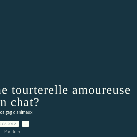
e tourterelle amoureuse
un chat?
os gag d'animaux
0.06.2012
…
Par dom