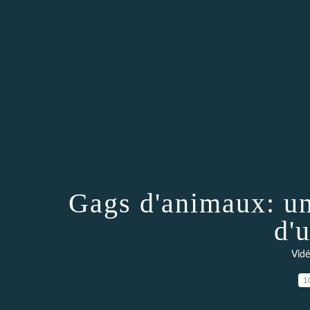
Gags d'animaux: un
d'
Vidé
1