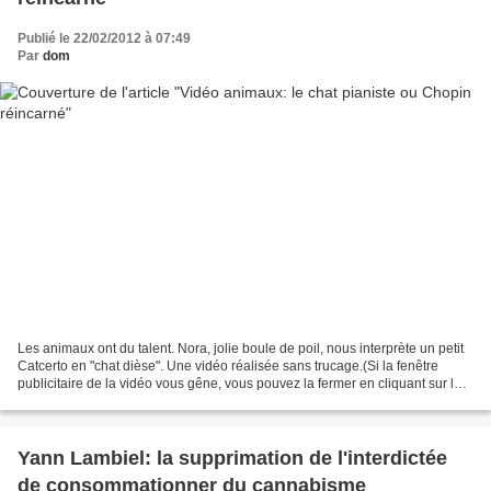
Publié le 22/02/2012 à 07:49
Par
dom
Les animaux ont du talent. Nora, jolie boule de poil, nous interprète un petit
Catcerto en "chat dièse". Une vidéo réalisée sans trucage.(Si la fenêtre
publicitaire de la vidéo vous gêne, vous pouvez la fermer en cliquant sur la
croix en haut à droite)...
Yann Lambiel: la supprimation de l'interdictée
de consommationner du cannabisme