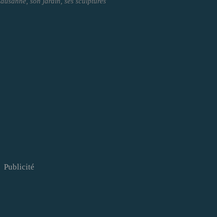
usanne, son jardin, ses sculptures
Publicité