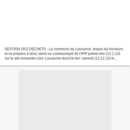
GESTION DES DECHETS - La commune de Lausanne, traque les tricheurs
et se prépare à sévir, selon un communiqué de l'AFP publié hier (12.1.13)
sur le site romandie.com: Lausanne durcit le ton: samedi (12.12.13) le
Service de l'assainissement de la ville...