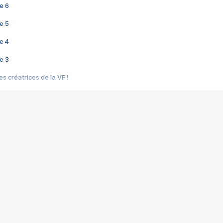
e 6
e 5
e 4
e 3
s créatrices de la VF !
e 2
e 1
e Mektoub My Love arrive enfin ! Rencontre avec Shaïn Boumedine et Sal
i : après Toni en famille
elle réalise le bouleversant Dites lui que je l'aime
ais ! Rencontre autour de Vie privée de Rebecca Zlotowski
 de Marguerite, Grave... Rencontre avec Ella Rumpf
 Les Rêveurs, un film intime sur la santé mentale