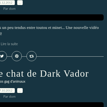
1.12.2012
…
Par dom
 peu tendus entre toutou et minet... Une nouvelle vidéo
d!
Lire la suite
le chat de Dark Vador
os gag d'animaux
7.10.2012
…
Par dom