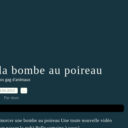
 la bombe au poireau
os gag d'animaux
8.04.2013
…
Par dom
orcer une bombe au poireau Une toute nouvelle vidéo
our passer la pub) Belle semaine à vous!