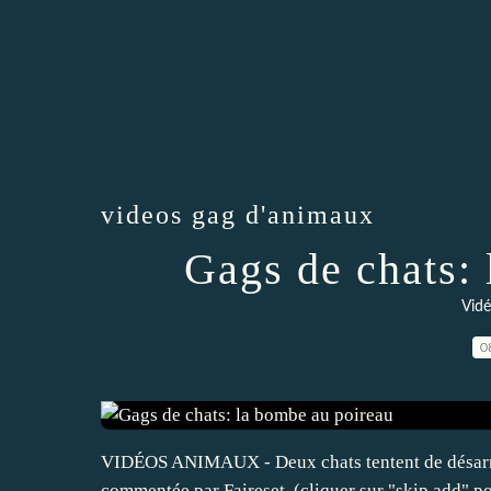
videos gag d'animaux
Gags de chats:
Vidé
0
VIDÉOS ANIMAUX - Deux chats tentent de désarm
commentée par Faireset. (cliquer sur "skip add" p