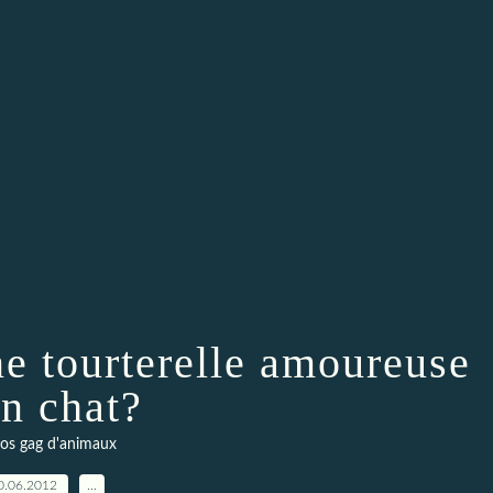
e tourterelle amoureuse
un chat?
os gag d'animaux
0.06.2012
…