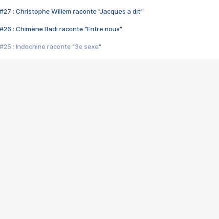
#27 : Christophe Willem raconte "Jacques a dit"
#26 : Chimène Badi raconte "Entre nous"
#25 : Indochine raconte "3e sexe"
#24 : Zaho raconte "C'est chelou"
#23 : Patrick Bruel raconte "Au café des délices"
#22 : Kyo raconte "Le chemin"
#21 : Nolwenn Leroy raconte "Cassé"
#20 : Patrick Hernandez raconte "Born to be alive"
#19 : Lorie raconte "Près de moi"
#18 : Michael Jones raconte "A nos actes manqués" (avec Jean-Jacque
#17 : Khaled raconte "Aïcha"
#16 : Corneille raconte "Parce qu'on vient de loin"