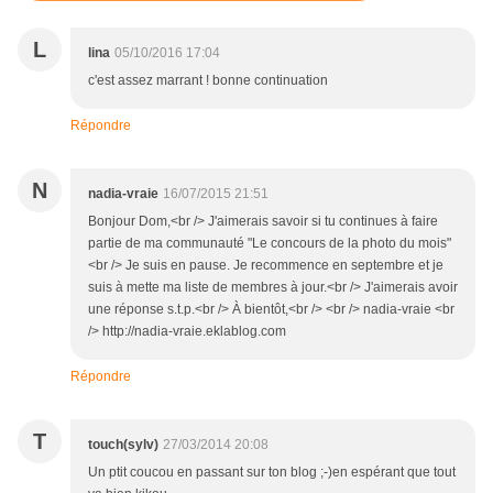
L
lina
05/10/2016 17:04
c'est assez marrant ! bonne continuation
Répondre
N
nadia-vraie
16/07/2015 21:51
Bonjour Dom,<br /> J'aimerais savoir si tu continues à faire
partie de ma communauté "Le concours de la photo du mois"
<br /> Je suis en pause. Je recommence en septembre et je
suis à mette ma liste de membres à jour.<br /> J'aimerais avoir
une réponse s.t.p.<br /> À bientôt,<br /> <br /> nadia-vraie <br
/> http://nadia-vraie.eklablog.com
Répondre
T
touch(sylv)
27/03/2014 20:08
Un ptit coucou en passant sur ton blog ;-)en espérant que tout