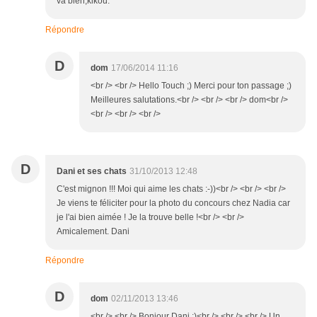
va bien,kikou.
Répondre
D
dom
17/06/2014 11:16
<br /> <br /> Hello Touch ;) Merci pour ton passage ;)
Meilleures salutations.<br /> <br /> <br /> dom<br />
<br /> <br /> <br />
D
Dani et ses chats
31/10/2013 12:48
C'est mignon !!! Moi qui aime les chats :-))<br /> <br /> <br />
Je viens te féliciter pour la photo du concours chez Nadia car
je l'ai bien aimée ! Je la trouve belle !<br /> <br />
Amicalement. Dani
Répondre
D
dom
02/11/2013 13:46
<br /> <br /> Bonjour Dani ;)<br /> <br /> <br /> Un