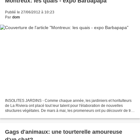
Montreux: les quais - expo Barbapapa
Publié le 27/06/2012 à 10:23
Par
dom
INSOLITES JARDINS - Comme chaque année, les jardiniers et horitulteurs
de La Riviera ont placé tout leur talent pour l'élaboration de nouvelles
structures végétales. De mars à mai, les promeneurs ont pu découvrir de très
jolies mises en scène sur le thème...
Gags d'animaux: une tourterelle amoureuse
d'un chat?