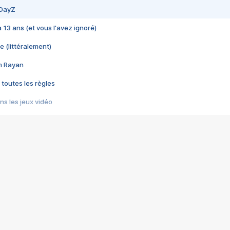
 DayZ
 a 13 ans (et vous l'avez ignoré)
e (littéralement)
im Rayan
 toutes les règles
s les jeux vidéo
us choquant de Rockstar ? - Le scandale BULLY
e plus moche de Steam
du RÊVE tourne au CAUCHEMAR
pendant 8 heures
it… à tort
umiliés par un jeu vidéo