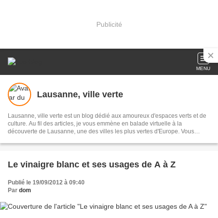
Publicité
MENU
Lausanne, ville verte
Lausanne, ville verte est un blog dédié aux amoureux d'espaces verts et de
culture. Au fil des articles, je vous emmène en balade virtuelle à la
découverte de Lausanne, une des villes les plus vertes d'Europe. Vous
trouverez également des recettes du terroir, des conseils écolos, des vidéos
et d'autres surprises. Prêts? Mettez vos meilleures chaussures et suivez le
guide!
Le vinaigre blanc et ses usages de A à Z
Publié le 19/09/2012 à 09:40
Par
dom