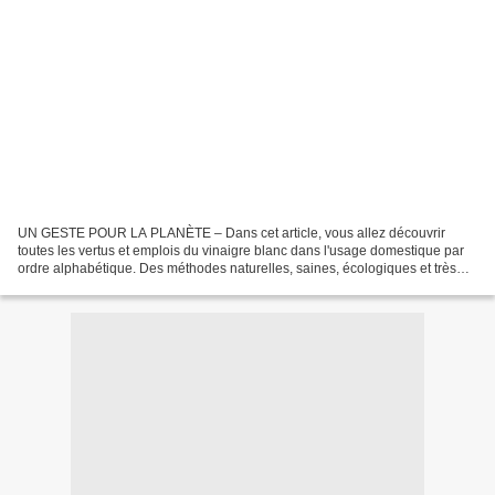
UN GESTE POUR LA PLANÈTE – Dans cet article, vous allez découvrir
toutes les vertus et emplois du vinaigre blanc dans l'usage domestique par
ordre alphabétique. Des méthodes naturelles, saines, écologiques et très
peu coûteuses. Aujourd'hui: le vinaigre...