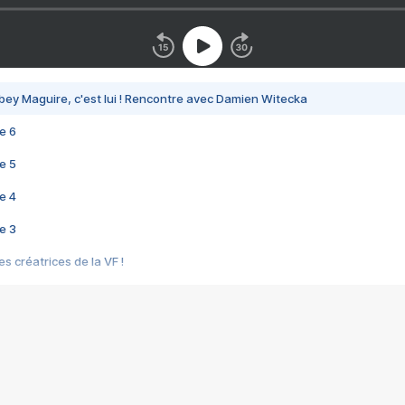
bey Maguire, c'est lui ! Rencontre avec Damien Witecka
e 6
e 5
e 4
e 3
s créatrices de la VF !
e 2
e 1
e Mektoub My Love arrive enfin ! Rencontre avec Shaïn Boumedine et Sal
i : après Toni en famille