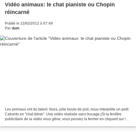
Vidéo animaux: le chat pianiste ou Chopin
réincarné
Publié le 22/02/2012 à 07:49
Par
dom
Les animaux ont du talent. Nora, jolie boule de poil, nous interprète un petit
Catcerto en "chat dièse". Une vidéo réalisée sans trucage.(Si la fenêtre
publicitaire de la vidéo vous gêne, vous pouvez la fermer en cliquant sur la
croix en haut à droite)...