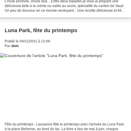
Chose promise, chose due... Entre deux balades je vous ai préparé une
délicieuse tarte à la crème ou salée au sucre, spécialité du canton de Vaud.
Un peu de douceur en ce monde verdoyant... Une recette délicieuse et très
simple à réaliser, même pour les...
Luna Park, fête du printemps
Publié le 04/11/2011 à 12:06
Par
dom
Fête du printemps - Lausanne fête le printemps avec l'arrivée du Luna Park,
à la place Bellerive, au bord du lac. La foire a lieu de mai à juin, chaque