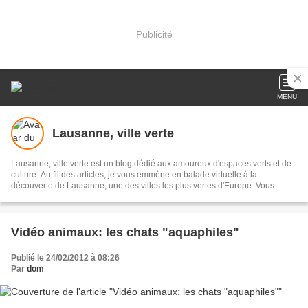
Publicité
MENU
Lausanne, ville verte
Lausanne, ville verte est un blog dédié aux amoureux d'espaces verts et de
culture. Au fil des articles, je vous emmène en balade virtuelle à la
découverte de Lausanne, une des villes les plus vertes d'Europe. Vous
trouverez également des recettes du terroir, des conseils écolos, des vidéos
et d'autres surprises. Prêts? Mettez vos meilleures chaussures et suivez le
guide!
Vidéo animaux: les chats "aquaphiles"
Publié le 24/02/2012 à 08:26
Par
dom